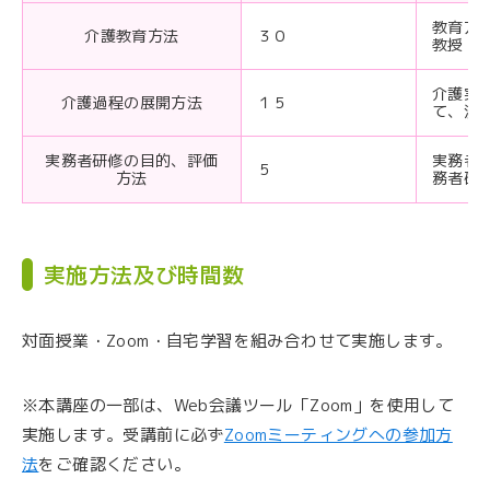
教育方
介護教育方法
３０
教授・
介護実
介護過程の展開方法
１５
て、演
実務者研修の目的、評価
実務者
５
方法
務者研
実施方法及び時間数
対面授業・Zoom・自宅学習を組み合わせて実施します。
※本講座の一部は、Web会議ツール「Zoom」を使用して
実施します。受講前に必ず
Zoomミーティングへの参加方
法
をご確認ください。