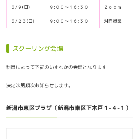
３/９(日)
９:００〜１６:３０
Ｚｏｏｍ
３/２３(日)
９:００〜１６:３０
対面授業
スクーリング会場
科目によって下記のいずれかの会場となります。
決定次第順次お知らせします。
新潟市東区プラザ（新潟市東区下木戸１-４-１）