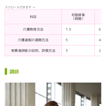
対面授業
科目
（時間）
介護教育方法
１０
６
介護過程の展開方法
５
４
実務者研修の目的、評価方法
３
２
講師