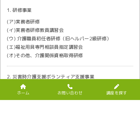
1. 研修事業
(ア)実務者研修
(イ)実務者研修教員講習会
(ウ) 介護職員初任者研修（旧ヘルパー2級研修）
(エ)福祉用具専門相談員指定講習会
(オ)その他、介護関係資格取得研修
2. 災害時介護支援ボランティア支援事業
(ア) 災害時の介護ボランティア活動
ホーム
お問い合わせ
講座を探す
(イ)災害時の介護ボランティア支援活動
(ウ)災害時における介護についての講演活動
3.地域貢献事業(これまでの開催実績)
(ア) 若返りメイクアップ教室