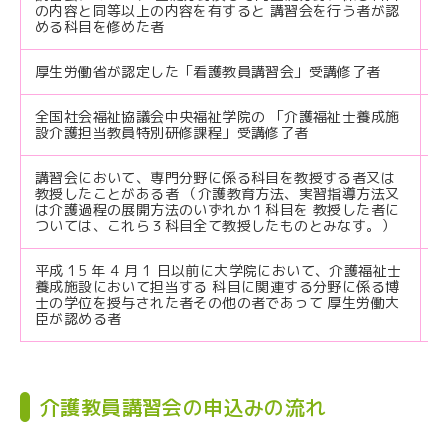
の内容と同等以上の内容を有すると 講習会を行う者が認
める科目を修めた者
厚生労働省が認定した「看護教員講習会」受講修了者
全国社会福祉協議会中央福祉学院の 「介護福祉士養成施
設介護担当教員特別研修課程」受講修了者
講習会において、専門分野に係る科目を教授する者又は
教授したことがある者 （介護教育方法、実習指導方法又
は介護過程の展開方法のいずれか１科目を 教授した者に
ついては、これら３科目全て教授したものとみなす。）
平成 15 年 4 月 1 日以前に大学院において、介護福祉士
養成施設において担当する 科目に関連する分野に係る博
士の学位を授与された者その他の者であって 厚生労働大
臣が認める者
介護教員講習会の申込みの流れ